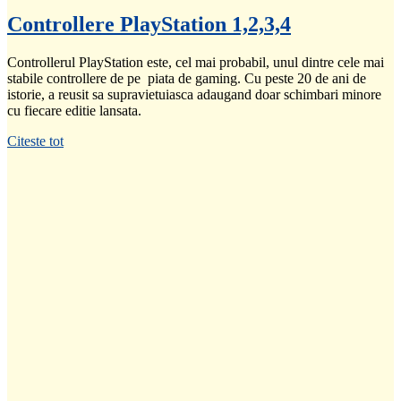
Controllere PlayStation 1,2,3,4
Controllerul PlayStation este, cel mai probabil, unul dintre cele mai
stabile controllere de pe piata de gaming. Cu peste 20 de ani de
istorie, a reusit sa supravietuiasca adaugand doar schimbari minore
cu fiecare editie lansata.
Citeste tot