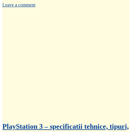
Leave a comment
PlayStation 3 – specificatii tehnice, tipuri,