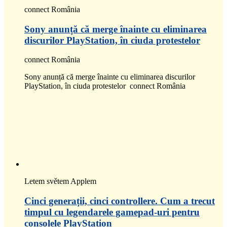
connect România
Sony anunță că merge înainte cu eliminarea
discurilor PlayStation, în ciuda protestelor
connect România
Sony anunță că merge înainte cu eliminarea discurilor
PlayStation, în ciuda protestelor connect România
Letem světem Applem
Cinci generații, cinci controllere. Cum a trecut
timpul cu legendarele gamepad-uri pentru
consolele PlayStation