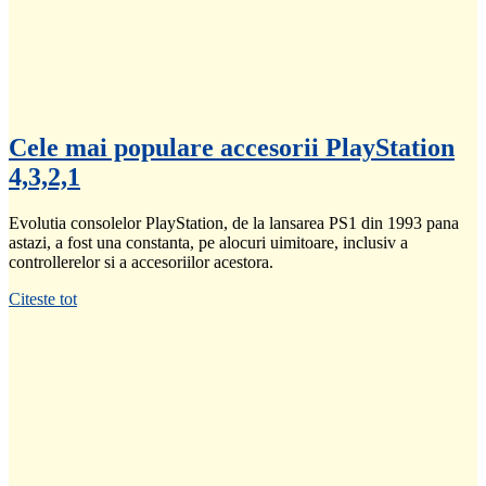
Cele mai populare accesorii PlayStation
4,3,2,1
Evolutia consolelor PlayStation, de la lansarea PS1 din 1993 pana
astazi, a fost una constanta, pe alocuri uimitoare, inclusiv a
controllerelor si a accesoriilor acestora.
Citeste tot