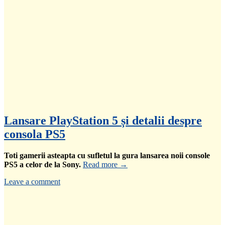
Lansare PlayStation 5 și detalii despre
consola PS5
Toti gamerii asteapta cu sufletul la gura lansarea noii console
PS5 a celor de la Sony.
Read more
→
Leave a comment