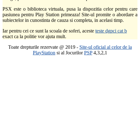
PSX este o biblioteca virtuala, pusa la dispozitia celor pentru care
pasiunea pentru Play Station primeaza! Site-ul promite o abordare a
subiectelor in cunostinta de cauza si completa, in acelasi timp.
Iar pentru cei ce sunt la scoala de soferi, aceste
teste dgpci cat b
exact ca la politie vor ajuta mult.
Toate drepturile rezervate @ 2019 -
Site-ul oficial al celor de la
PlayStation
si al Jocurilor
PSP
4,3,2,1